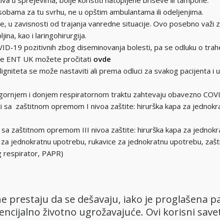
va u sprejevima, bolje koristiti natopljene briseve ili tampone.
sobama za tu svrhu, ne u opštim ambulantama ili odeljenjima.
uže, u zavisnosti od trajanja vanredne situacije. Ovo posebno važi
na, kao i laringohirurgija.
ID-19 pozitivnih zbog diseminovanja bolesti, pa se odluku o traheo
ne ENT UK možete pročitati
ovde
 maligniteta se može nastaviti ali prema odluci za svakog pacijenta 
ju u gornjem i donjem respiratornom traktu zahtevaju obavezno COV
avati sa zaštitnom opremom I nivoa zaštite: hirurška kapa za jedno
vati sa zaštitnom opremom III nivoa zaštite: hirurška kapa za jedn
a jednokratnu upotrebu, rukavice za jednokratnu upotrebu, zaštitni
g respirator, PAPR)
 ne prestaju da se dešavaju, iako je proglašena 
otencijalno životno ugrožavajuće. Ovi korisni sa