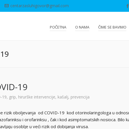
centarzasluhigovor@gmail.com
POČETNA
O NAMA
ČIME SE BAVIMO
-19
OVID-19
-19
,
grip
,
hirurške intervencije
,
kašalj
,
prevencija
je rizik oboljevanja od COVID-19 kod otorinolaringologa u odnosu 
azofarinksu i orofarinksu , čak i kod asimptomatskih nosioca. Bilo
ljaju osoblje u veći rizik od dobijanja virusa.