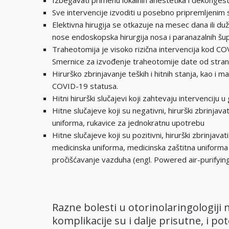
Izbegavati primenu lokalnih anestetika i dekongesti
Sve intervencije izvoditi u posebno pripremljenim 
Elektivna hirugija se otkazuje na mesec dana ili d
nose endoskopska hirurgija nosa i paranazalnih šuplji
Traheotomija je visoko rizična intervencija kod COV
Smernice za izvođenje traheotomije date od stra
Hirurško zbrinjavanje teških i hitnih stanja, kao i
COVID-19 statusa.
Hitni hirurški slučajevi koji zahtevaju intervenci
Hitne slučajeve koji su negativni, hirurški zbrinj
uniforma, rukavice za jednokratnu upotrebu
Hitne slučajeve koji su pozitivni, hirurški zbrinja
medicinska uniforma, medicinska zaštitna uniforma z
pročišćavanje vazduha (engl. Powered air-purifyin
Razne bolesti u otorinolaringologiji
komplikacije su i dalje prisutne, i p