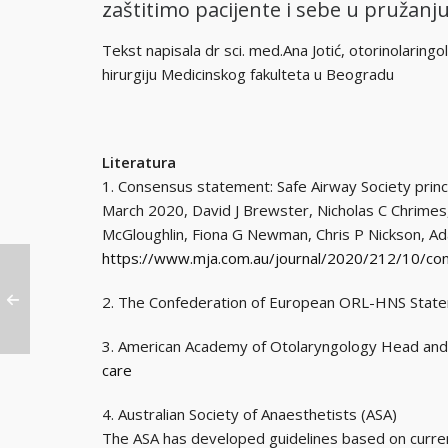
zaštitimo pacijente i sebe u pružan
Tekst napisala dr sci. med.Ana Jotić, otorinolaringol
hirurgiju Medicinskog fakulteta u Beogradu
Literatura
1. Consensus statement: Safe Airway Society princ
March 2020, David J Brewster, Nicholas C Chrimes
McGloughlin, Fiona G Newman, Chris P Nickson, A
https://www.mja.com.au/journal/2020/212/10/co
2. The Confederation of European ORL-HNS Sta
3. American Academy of Otolaryngology Head an
care
4. Australian Society of Anaesthetists (ASA)
The ASA has developed guidelines based on curre