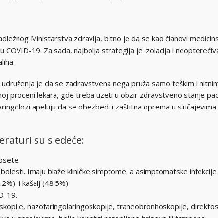
dležnog Ministarstva zdravlja, bitno je da se kao članovi medicin
COVID-19. Za sada, najbolja strategija je izolacija i neoptereći
liha.
 udruženja je da se zadravstvena nega pruža samo teškim i hitnim 
noj proceni lekara, gde treba uzeti u obzir zdravstveno stanje pac
ringolozi apeluju da se obezbedi i zaštitna oprema u slučajevima z
raturi su sledeće:
osete.
olesti. Imaju blaže kliničke simptome, a asimptomatske infekcije 
.2%) i kašalj (48.5%)
D-19.
opije, nazofaringolaringoskopije, traheobronhoskopije, direktos