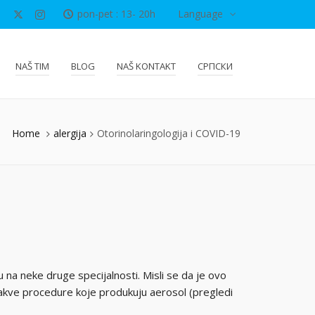
pon-pet : 13- 20h
Language
NAŠ TIM
BLOG
NAŠ KONTAKT
СРПСКИ
Home
alergija
Otorinolaringologija i COVID-19
na neke druge specijalnosti. Misli se da je ovo
 kakve procedure koje produkuju aerosol (pregledi