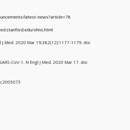
uncements/latest-news?article=78
med.stanford.edu/ohns.html
gl J Med. 2020 Mar 19;382(12):1177-1179. doi:
SARS-CoV-1. N Engl J Med. 2020 Mar 17. doi:
EJMc2005073