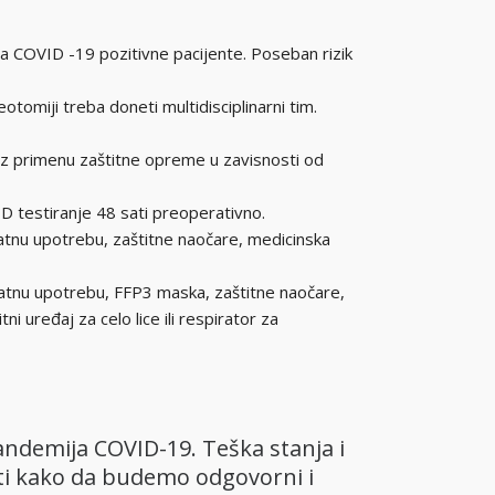
 za COVID -19 pozitivne pacijente. Poseban rizik
tomiji treba doneti multidisciplinarni tim.
i uz primenu zaštitne opreme u zavisnosti od
ID testiranje 48 sati preoperativno.
kratnu upotrebu, zaštitne naočare, medicinska
okratnu upotrebu, FFP3 maska, zaštitne naočare,
 uređaj za celo lice ili respirator za
pandemija COVID-19. Teška stanja i
veti kako da budemo odgovorni i