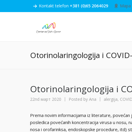
Kontakt telefon
+381 (0)65 2064029
Mapa
Otorinolaringologija i COVID
Otorinolaringologija i C
22nd март 2020
Posted by
Ana
alergija
,
COVID
Prema novim informacijama iz literature, povećan 
posledica povećanih koncentracija virusa u nosu, n
nosa i orofarinksa, endoskopske procedure, itd) stav