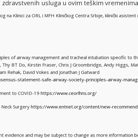
ju zdravstvenih usluga u ovim teškim vremenima
og na Klinici za ORL i MFH Kliničkog Centra Srbije, klinički asistent 
iples of airway management and tracheal intubation specific to t
, Thy BT Do, Kirstin Fraser, Chris J Groombridge, Andy Higgs, 
dam Rehak, David Vokes and Jonathan J Gatward
nsensus-statement-safe-airway-society-principles-airway-mana
tement to COVID-19
https://www.ceorlhns.org/
d Neck Surgery
https://www.entnet.org/content/new-recommenda
nt evidence and may be subject to change as more information 