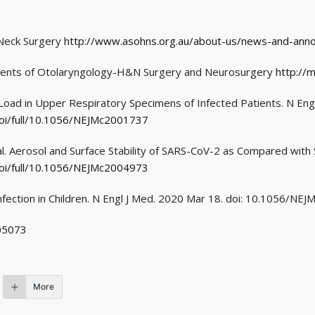
 Neck Surgery
http://www.asohns.org.au/about-us/news-and-anno
rtments of Otolaryngology-H&N Surgery and Neurosurgery
http://
l Load in Upper Respiratory Specimens of Infected Patients. N En
oi/full/10.1056/NEJMc2001737
l. Aerosol and Surface Stability of SARS-CoV-2 as Compared with 
oi/full/10.1056/NEJMc2004973
Infection in Children. N Engl J Med. 2020 Mar 18. doi: 10.1056/N
05073
More