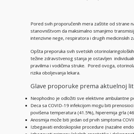
Pored svih proporučenih mera zaštite od strane na
stanovništvom da maksimalno smanjimo transmisiju 
intenzivne nege, respiratora i drugih medicinskih za
Opšta preporuka svih svetskih otorinolaringoloških
težine zdravstvenog stanja je ostavljen individual
pravilima i vodičima struke. Pored ovoga, otorinola
rizika oboljevanja lekara.
Glave proporuke prema aktuelnoj lite
Neophodno je odložiti sve elektivne ambulantne p
Deca sa COVID-19 infekcijom mogu biti prenosioci b
povišena temperatura (41.5%), hiperemija grla (46
Anosmija može biti jedan od prvih simptoma COVI
Izbegavati endoskopske procedure (nazalne endosk