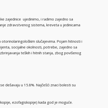
ske zajednice ujedinimo, i radimo zajedno sa
vanje zdravstvenog sistema, kreveta u jedinicama
otorinolaringološkim slučajevima. Pojam hitnosti i
ijenta, socijalne okolnosti, potrebe, zajedno sa
brinjavanja teških i hitnih stanja, zbog povišenog
se dešavaju u 15.8%. Najčešći znaci bolesti su
kopije, ezofagiskopije) kada god je moguće.