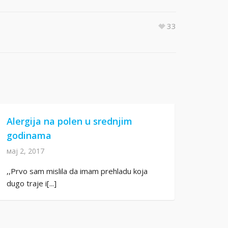
33
Alergija na polen u srednjim
godinama
мај 2, 2017
,,Prvo sam mislila da imam prehladu koja
dugo traje i[...]