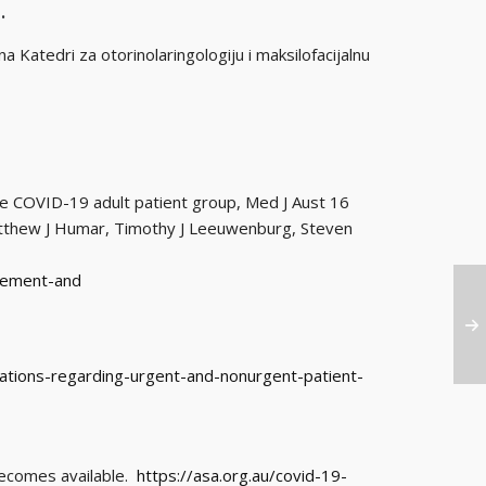
.
na Katedri za otorinolaringologiju i maksilofacijalnu
he COVID-19 adult patient group, Med J Aust 16
Matthew J Humar, Timothy J Leeuwenburg, Steven
gement-and
tions-regarding-urgent-and-nonurgent-patient-
becomes available.
https://asa.org.au/covid-19-