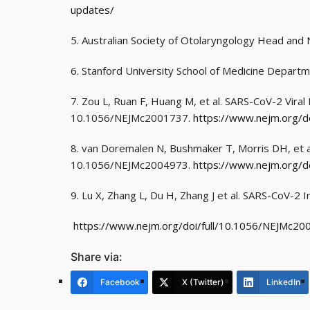
updates/
5. Australian Society of Otolaryngology Head and
6. Stanford University School of Medicine Depa
7. Zou L, Ruan F, Huang M, et al. SARS-CoV-2 Vira
10.1056/NEJMc2001737.
https://www.nejm.org/d
8. van Doremalen N, Bushmaker T, Morris DH, et a
10.1056/NEJMc2004973.
https://www.nejm.org/d
9. Lu X, Zhang L, Du H, Zhang J et al. SARS-CoV-2 
https://www.nejm.org/doi/full/10.1056/NEJMc20
Share via:
Facebook
X (Twitter)
LinkedIn